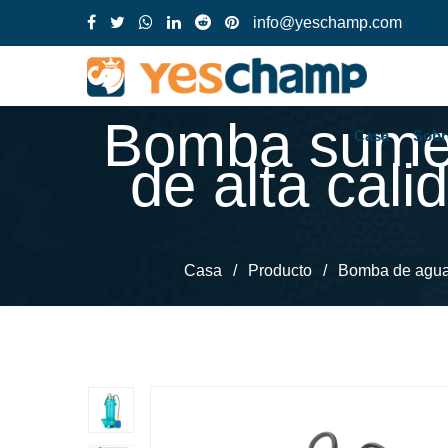
info@yeschamp.com
Bomba sumer
Casa
Sobr
de alta cali
Casa
/
Producto
/
Bomba de agua