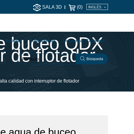
SALA 3D
(
0
)
INGLÉS
de buceo QDX
Noticias
Contáctenos
Descargar Catálogo
r de flotador
Producto
Búsqueda
 calidad con interruptor de flotador
e agua de buceo