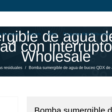
gible de agua 
e Nosotros
Producto
Video
Preguntas Más Frecuentes
dad con interrupto
Wholesale
s residuales
/
Bomba sumergible de agua de buceo QDX de alta
Bomba sumergible d