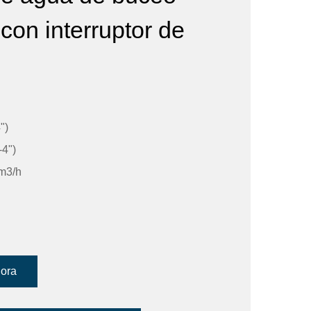
con interruptor de
")
4")
 m3/h
hora