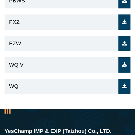
PBWS
PXZ
PZW
WQ V
WQ
YesChamp IMP & EXP (Taizhou) Co., LTD.