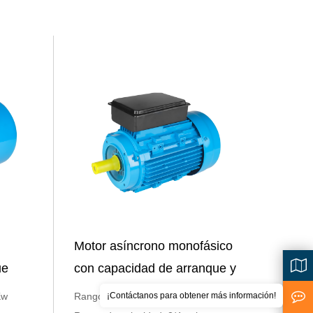
Motor asíncrono monofásico
ue
con capacidad de arranque y
funcionamiento de la serie YL
¡Contáctanos para obtener más información!
Kw
Rango de Potencia: 0.37-7.5 Kw
<