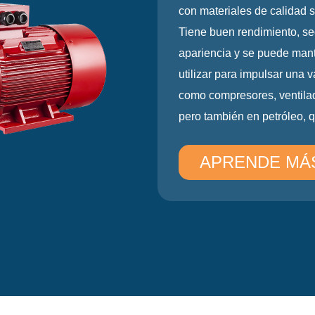
segura y confiable, buen
ampliamente utilizado en
refrigeradores, instrume
APRENDE M