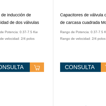
 de inducción de
Capacitores de válvula 
idad de dos válvulas
de carcasa cuadrada Mo
 YL con montaje de brida
de inducción monofásic
de Potencia: 0.37-7.5 Kw
Rango de Potencia: 0.37-7.5 
caja de terminales de a
de velocidad: 2/4 polos
Rango de velocidad: 2/4 polos
ONSULTA
CONSULTA