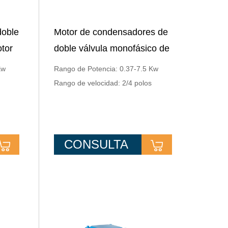
doble
Motor de condensadores de
tor
doble válvula monofásico de
o con
carcasa cuadrada con brida
Kw
Rango de Potencia: 0.37-7.5 Kw
cero
Rango de velocidad: 2/4 polos
CONSULTA