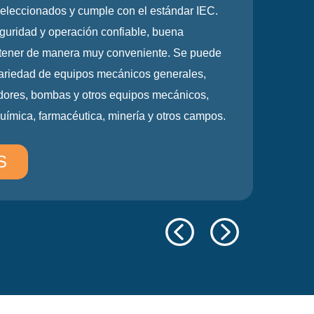
a apariencia y mantenimiento conveniente. Es
 compresores de aire, bombas, ventiladores,
ntos médicos, máquinas de tamaño pequeño, etc.
ÁS