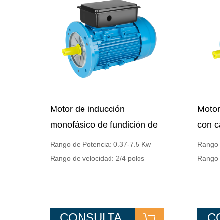
Motor de inducción
Motor
monofásico de fundición de
con c
aluminio tipo brida con
funci
Rango de Potencia: 0.37-7.5 Kw
Rango 
condensadores de dos
Rango de velocidad: 2/4 polos
Rango 
válvulas
CONSULTA
C