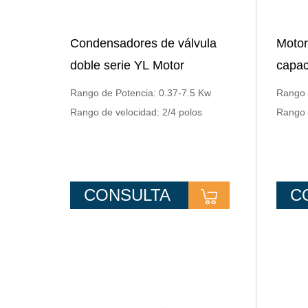
Condensadores de válvula
Motor
doble serie YL Motor
capac
asíncrono monofásico con
serie
Rango de Potencia: 0.37-7.5 Kw
Rango 
carcasa cuadrada
Rango de velocidad: 2/4 polos
Rango 
CONSULTA
C