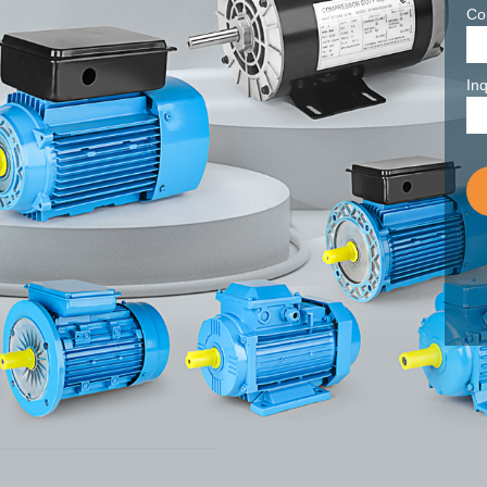
Co
Inq