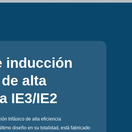
síncrono
sico con
sador YC/YL
fásico YC/YL, diseñado y fabricado de acuerdo
la ventaja de un buen rendimiento, operación