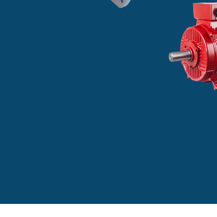
 IEC.
puede
s,
os,
ampos.