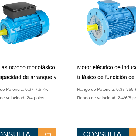
 asíncrono monofásico
Motor eléctrico de induc
apacidad de arranque y
trifásico de fundición de
onamiento de la serie YL
aluminio con brida
de Potencia: 0.37-7.5 Kw
Rango de Potencia: 0.37-355
de velocidad: 2/4 polos
Rango de velocidad: 2/4/6/8 p
ONSULTA
CONSULTA