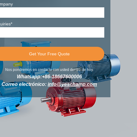
mpany
uiries*
Nos pondremos en contacto con usted dentro de hoy.
Whatsapp:+86-18667600006
Correo electrónico:
info@yeschamp.com