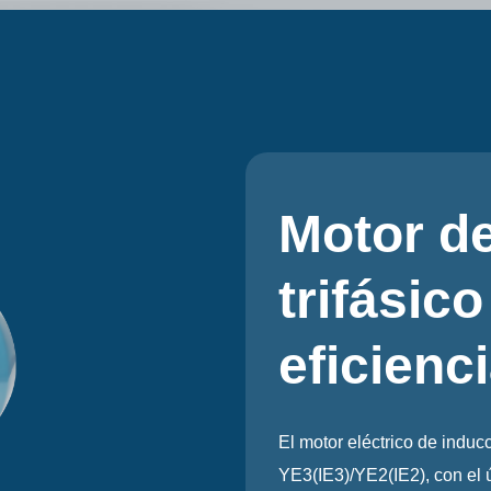
Motor a
monofá
conden
Motor de inducción mono
con la norma IEC. Tiene 