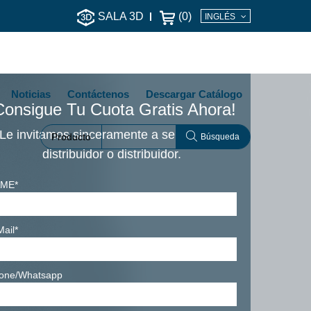
SALA 3D
(
0
)
INGLÉS
Noticias
Contáctenos
Descargar Catálogo
Consigue Tu Cuota Gratis Ahora!
Le invitamos sinceramente a ser nuestro
Producto
Búsqueda
distribuidor o distribuidor.
ME*
Mail*
one/Whatsapp