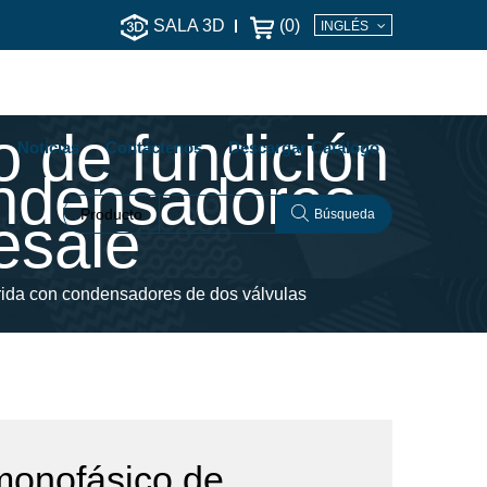
SALA 3D
(
0
)
INGLÉS
 de fundición
Noticias
Contáctenos
Descargar Catálogo
ondensadores
Producto
Búsqueda
esale
brida con condensadores de dos válvulas
monofásico de