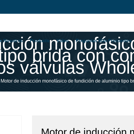
ucción monofásico
e Nosotros
Producto
Video
Preguntas Más Frecuentes
 tipo brida con c
os válvulas Whol
Motor de inducción monofásico de fundición de aluminio tipo 
Motor de inducción 