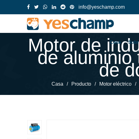
info@yeschamp.com
Motor de ind
Casa
Sobr
de aluminio
de d
Casa
/
Producto
/
Motor eléctrico
/